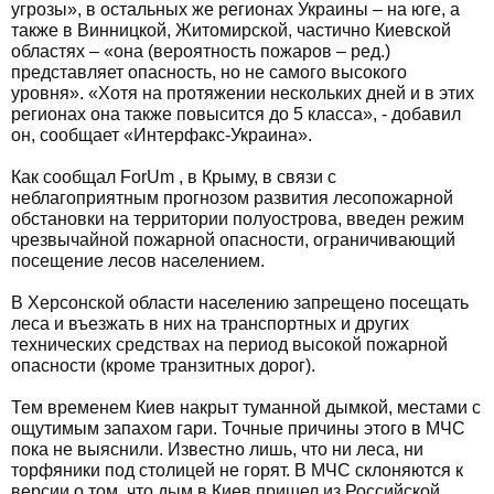
угрозы», в остальных же регионах Украины – на юге, а
также в Винницкой, Житомирской, частично Киевской
областях – «она (вероятность пожаров – ред.)
представляет опасность, но не самого высокого
уровня». «Хотя на протяжении нескольких дней и в этих
регионах она также повысится до 5 класса», - добавил
он, сообщает «Интерфакс-Украина».
Как сообщал ForUm , в Крыму, в связи с
неблагоприятным прогнозом развития лесопожарной
обстановки на территории полуострова, введен режим
чрезвычайной пожарной опасности, ограничивающий
посещение лесов населением.
В Херсонской области населению запрещено посещать
леса и въезжать в них на транспортных и других
технических средствах на период высокой пожарной
опасности (кроме транзитных дорог).
Тем временем Киев накрыт туманной дымкой, местами с
ощутимым запахом гари. Точные причины этого в МЧС
пока не выяснили. Известно лишь, что ни леса, ни
торфяники под столицей не горят. В МЧС склоняются к
версии о том, что дым в Киев пришел из Российской