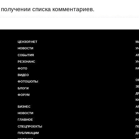
получении списка комментариев.
ЦЕНЗОР.НЕТ
М
НОВОСТИ
У
СОБЫТИЯ
А
РЕЗОНАНС
У
ФОТО
Р
ВИДЕО
О
ФОТОШОПЫ
З
БЛОГИ
Д
ФОРУМ
К
БИЗНЕС
А
НОВОСТИ
У
ГЛАВНОЕ
Р
СПЕЦПРОЕКТЫ
П
ПУБЛИКАЦИИ
Д