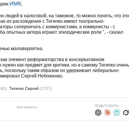
ИМК
арии
.
их людей в налоговой, на таможне, то можно понять, что это
ае их расхождения с Тигипко имеют театрально-
торы соперничать с коммунистами, а коммунисты - с
ба опытных актера играют эпизодические роли ", - сказал
сенью маловероятна.
н как элемент реформаторства в консервативном
 нужен как предмет для критики, но и самому Тигипко очень
ь, поскольку таким образом он удерживает либерально-
зюмировал Сергей Небоженко.
242)
Тигипко Сергей
(1737)
ПОДЫТОЖИТЬ:
Мне нравится