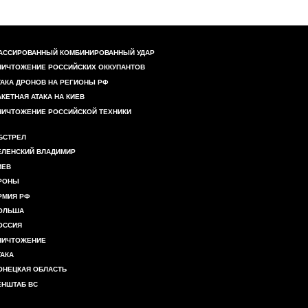
АССИРОВАННЫЙ КОМБИНИРОВАННЫЙ УДАР
НИЧТОЖЕНИЕ РОССИЙСКИХ ОККУПАНТОВ
ТАКА ДРОНОВ НА РЕГИОНЫ РФ
АКЕТНАЯ АТАКА НА КИЕВ
НИЧТОЖЕНИЕ РОССИЙСКОЙ ТЕХНИКИ
БСТРЕЛ
ЕЛЕНСКИЙ ВЛАДИМИР
ИЕВ
РОНЫ
РМИЯ РФ
ОЛЬША
ОССИЯ
НИЧТОЖЕНИЕ
ТАКА
ОНЕЦКАЯ ОБЛАСТЬ
ЕНШТАБ ВС