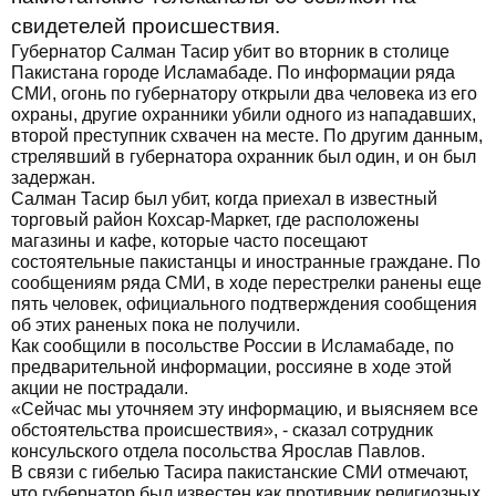
свидетелей происшествия.
Губернатор Салман Тасир убит во вторник в столице
Пакистана городе Исламабаде. По информации ряда
СМИ, огонь по губернатору открыли два человека из его
охраны, другие охранники убили одного из нападавших,
второй преступник схвачен на месте. По другим данным,
стрелявший в губернатора охранник был один, и он был
задержан.
Салман Тасир был убит, когда приехал в известный
торговый район Кохсар-Маркет, где расположены
магазины и кафе, которые часто посещают
состоятельные пакистанцы и иностранные граждане. По
сообщениям ряда СМИ, в ходе перестрелки ранены еще
пять человек, официального подтверждения сообщения
об этих раненых пока не получили.
Как сообщили в посольстве России в Исламабаде, по
предварительной информации, россияне в ходе этой
акции не пострадали.
«Сейчас мы уточняем эту информацию, и выясняем все
обстоятельства происшествия», - сказал сотрудник
консульского отдела посольства Ярослав Павлов.
В связи с гибелью Тасира пакистанские СМИ отмечают,
что губернатор был известен как противник религиозных