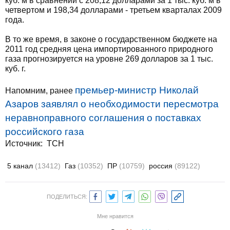
куб. м в сравнении с 208,12 долларами за 1 тыс. куб. м в
четвертом и 198,34 долларами - третьем кварталах 2009
года.
В то же время, в законе о государственном бюджете на
2011 год средняя цена импортированного природного
газа прогнозируется на уровне 269 долларов за 1 тыс.
куб. г.
премьер-министр Николай
Напомним, ранее
Азаров заявлял о необходимости пересмотра
неравноправного соглашения о поставках
российского газа
Источник:
ТСН
5 канал
(13412)
Газ
(10352)
ПР
(10759)
россия
(89122)
ПОДЕЛИТЬСЯ:
Мне нравится