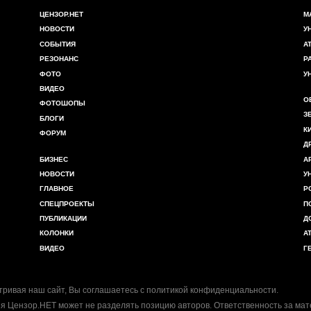
ЦЕНЗОР.НЕТ
М
НОВОСТИ
У
СОБЫТИЯ
А
РЕЗОНАНС
Р
ФОТО
У
ВИДЕО
О
ФОТОШОПЫ
З
БЛОГИ
К
ФОРУМ
Д
БИЗНЕС
А
НОВОСТИ
У
ГЛАВНОЕ
Р
СПЕЦПРОЕКТЫ
П
ПУБЛИКАЦИИ
Д
КОЛОНКИ
А
ВИДЕО
Г
ривая наш сайт, Вы соглашаетесь с
политикой конфиденциальности
.
я Цензор.НЕТ может не разделять позицию авторов. Ответственность за ма