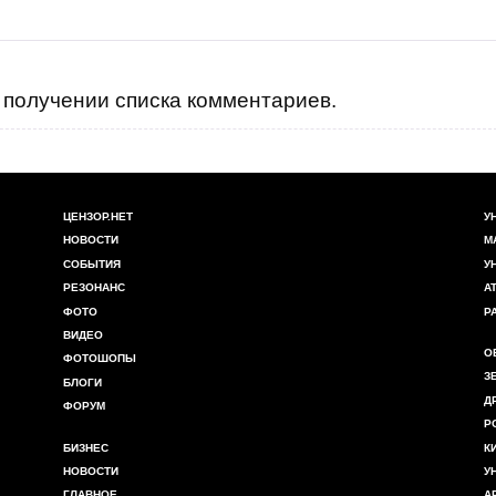
получении списка комментариев.
ЦЕНЗОР.НЕТ
У
НОВОСТИ
М
СОБЫТИЯ
У
РЕЗОНАНС
А
ФОТО
Р
ВИДЕО
О
ФОТОШОПЫ
З
БЛОГИ
Д
ФОРУМ
Р
БИЗНЕС
К
НОВОСТИ
У
ГЛАВНОЕ
А