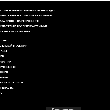
АССИРОВАННЫЙ КОМБИНИРОВАННЫЙ УДАР
НИЧТОЖЕНИЕ РОССИЙСКИХ ОККУПАНТОВ
ТАКА ДРОНОВ НА РЕГИОНЫ РФ
НИЧТОЖЕНИЕ РОССИЙСКОЙ ТЕХНИКИ
АКЕТНАЯ АТАКА НА КИЕВ
БСТРЕЛ
ЕЛЕНСКИЙ ВЛАДИМИР
РОНЫ
ИЕВ
РМИЯ РФ
НИЧТОЖЕНИЕ
ОССИЯ
ОЛЬША
ОНЕЦКАЯ ОБЛАСТЬ
ЕНШТАБ ВС
СУ
Посещаемость