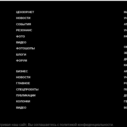
ЦЕНЗОР.НЕТ
М
НОВОСТИ
У
СОБЫТИЯ
А
РЕЗОНАНС
У
ФОТО
Р
ВИДЕО
О
ФОТОШОПЫ
З
БЛОГИ
Д
ФОРУМ
К
БИЗНЕС
А
НОВОСТИ
У
ГЛАВНОЕ
Р
СПЕЦПРОЕКТЫ
П
ПУБЛИКАЦИИ
Д
КОЛОНКИ
Г
ВИДЕО
В
ривая наш сайт, Вы соглашаетесь с
политикой конфиденциальности
.