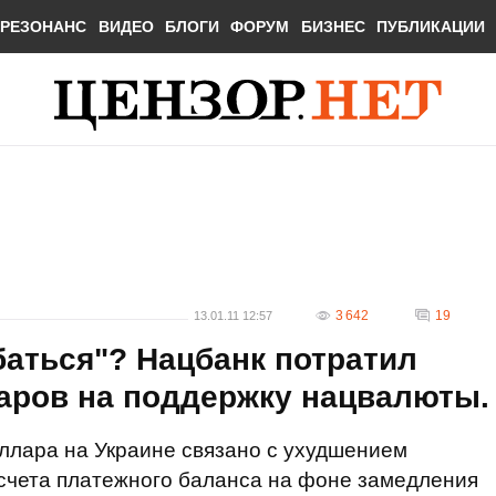
РЕЗОНАНС
ВИДЕО
БЛОГИ
ФОРУМ
БИЗНЕС
ПУБЛИКАЦИИ
3 642
19
13.01.11 12:57
баться"? Нацбанк потратил
аров на поддержку нацвалюты.
ллара на Украине связано с ухудшением
 счета платежного баланса на фоне замедления