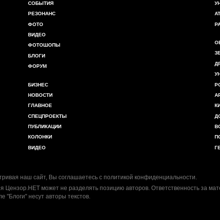
СОБЫТИЯ
У
РЕЗОНАНС
А
ФОТО
Р
ВИДЕО
О
ФОТОШОПЫ
З
БЛОГИ
Д
ФОРУМ
У
БИЗНЕС
Р
НОВОСТИ
А
ГЛАВНОЕ
К
СПЕЦПРОЕКТЫ
Д
ПУБЛИКАЦИИ
В
КОЛОНКИ
П
ВИДЕО
Г
ривая наш сайт, Вы соглашаетесь с
политикой конфиденциальности
.
я Цензор.НЕТ может не разделять позицию авторов. Ответственность за ма
ле "Блоги" несут авторы текстов.