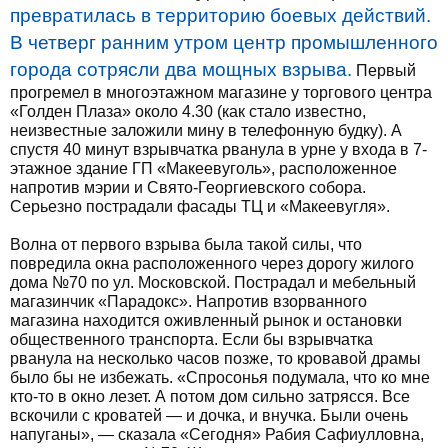
превратилась в территорию боевых действий.
В четверг ранним утром центр промышленного
города сотрясли два мощных взрыва.
Первый
прогремел в многоэтажном магазине у торгового центра
«Голден Плаза» около 4.30 (как стало известно,
неизвестные заложили мину в телефонную будку). А
спустя 40 минут взрывчатка рванула в урне у входа в 7-
этажное здание ГП «Макеевуголь», расположенное
напротив мэрии и Свято-Георгиевского собора.
Серьезно пострадали фасады ТЦ и «Макеевугля».
Волна от первого взрыва была такой силы, что
повредила окна расположенного через дорогу жилого
дома №70 по ул. Московской. Пострадал и мебельный
магазинчик «Парадокс». Напротив взорванного
магазина находится оживленный рынок и остановки
общественного транспорта. Если бы взрывчатка
рванула на несколько часов позже, то кровавой драмы
было бы не избежать. «Спросонья подумала, что ко мне
кто-то в окно лезет. А потом дом сильно затрясся. Все
вскочили с кроватей — и дочка, и внучка. Были очень
напуганы», — сказала «Сегодня» Рабия Сафиулловна,