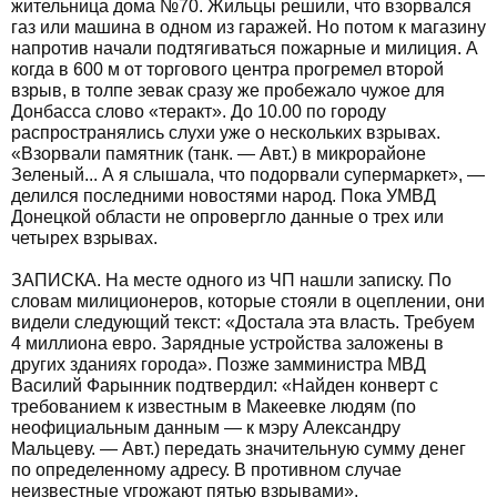
жительница дома №70. Жильцы решили, что взорвался
газ или машина в одном из гаражей. Но потом к магазину
напротив начали подтягиваться пожарные и милиция. А
когда в 600 м от торгового центра прогремел второй
взрыв, в толпе зевак сразу же пробежало чужое для
Донбасса слово «теракт». До 10.00 по городу
распространялись слухи уже о нескольких взрывах.
«Взорвали памятник (танк. — Авт.) в микрорайоне
Зеленый... А я слышала, что подорвали супермаркет», —
делился последними новостями народ. Пока УМВД
Донецкой области не опровергло данные о трех или
четырех взрывах.
ЗАПИСКА. На месте одного из ЧП нашли записку. По
словам милиционеров, которые стояли в оцеплении, они
видели следующий текст: «Достала эта власть. Требуем
4 миллиона евро. Зарядные устройства заложены в
других зданиях города». Позже замминистра МВД
Василий Фарынник подтвердил: «Найден конверт с
требованием к известным в Макеевке людям (по
неофициальным данным — к мэру Александру
Мальцеву. — Авт.) передать значительную сумму денег
по определенному адресу. В противном случае
неизвестные угрожают пятью взрывами».