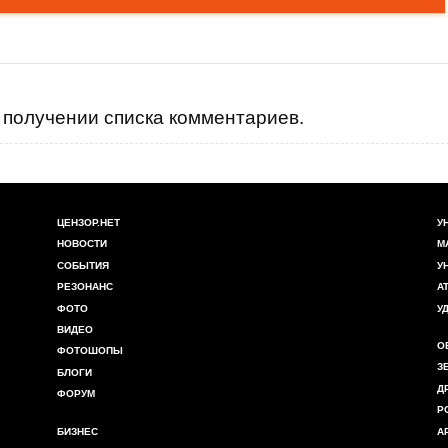
получении списка комментариев.
ЦЕНЗОР.НЕТ
У
НОВОСТИ
М
СОБЫТИЯ
У
РЕЗОНАНС
А
ФОТО
У
ВИДЕО
О
ФОТОШОПЫ
З
БЛОГИ
Д
ФОРУМ
Р
БИЗНЕС
А