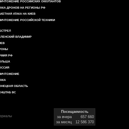
НИЧТОЖЕНИЕ РОССИЙСКИХ ОККУПАНТОВ
ТАКА ДРОНОВ НА РЕГИОНЫ РФ
АКЕТНАЯ АТАКА НА КИЕВ
НИЧТОЖЕНИЕ РОССИЙСКОЙ ТЕХНИКИ
БСТРЕЛ
ЕЛЕНСКИЙ ВЛАДИМИР
ИЕВ
РОНЫ
РМИЯ РФ
ОЛЬША
ОССИЯ
НИЧТОЖЕНИЕ
ТАКА
ОНЕЦКАЯ ОБЛАСТЬ
ЕНШТАБ ВС
Посещаемость
териалы
за вчера
657 660
за месяц
12 586 370