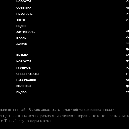
НОВОСТИ
У
СОБЫТИЯ
А
РЕЗОНАНС
Р
ФОТО
У
ВИДЕО
О
ФОТОШОПЫ
З
БЛОГИ
К
ФОРУМ
Д
БИЗНЕС
А
НОВОСТИ
П
ГЛАВНОЕ
Р
СПЕЦПРОЕКТЫ
У
ПУБЛИКАЦИИ
А
КОЛОНКИ
Д
ВИДЕО
Г
ривая наш сайт, Вы соглашаетесь с
политикой конфиденциальности
.
я Цензор.НЕТ может не разделять позицию авторов. Ответственность за ма
ле "Блоги" несут авторы текстов.