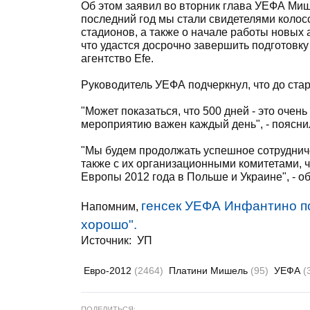
Об этом заявил во вторник глава УЕФА Миш
последний год мы стали свидетелями колосс
стадионов, а также о начале работы новых 
что удастся досрочно завершить подготовку
агентство Efe.
Руководитель УЕФА подчеркнул, что до ста
"Может показаться, что 500 дней - это очен
мероприятию важен каждый день", - поясни
"Мы будем продолжать успешное сотрудниче
также с их организационными комитетами,
Европы 2012 года в Польше и Украине", - о
генсек УЕФА Инфантино по
Напомним,
хорошо".
Источник:
УП
Евро-2012
(2464)
Платини Мишель
(95)
УЕФА
(
ПОДЕЛИТЬСЯ: