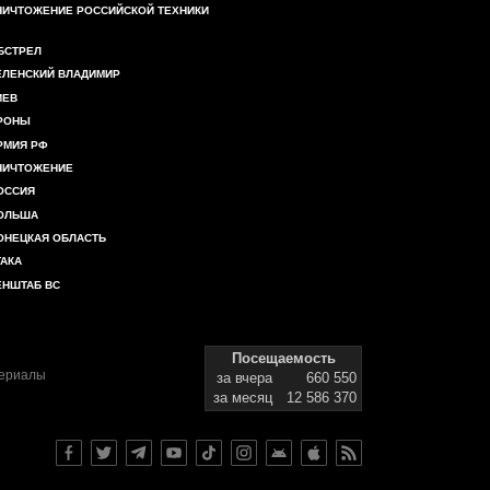
НИЧТОЖЕНИЕ РОССИЙСКОЙ ТЕХНИКИ
БСТРЕЛ
ЕЛЕНСКИЙ ВЛАДИМИР
ИЕВ
РОНЫ
РМИЯ РФ
НИЧТОЖЕНИЕ
ОССИЯ
ОЛЬША
ОНЕЦКАЯ ОБЛАСТЬ
ТАКА
ЕНШТАБ ВС
Посещаемость
териалы
за вчера
660 550
за месяц
12 586 370