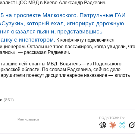
циалист ЦОС МВД в Киеве Александр Радкевич.
45 на проспекте Маяковского. Патрульные ГАИ
Сузуки», который ехал, игнорируя дорожную
ния оказался пьян и, представившись
анку с инспектором.
К конфликту подключился
иционером. Остальные трое пассажиров, когда увидели, чт
ались», — рассказал Радкевич.
 старшие лейтенанты МВД. Водитель— из Подольского
ркасской области. По словам Радкевича, сейчас дело
 нарушители понесут дисциплинарное наказание — вплоть
во
(861)
ПОДЫТОЖИТЬ:
Мне нравится