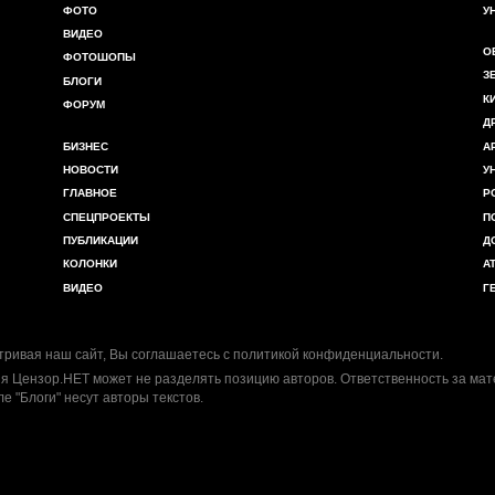
ФОТО
У
ВИДЕО
О
ФОТОШОПЫ
З
БЛОГИ
К
ФОРУМ
Д
БИЗНЕС
А
НОВОСТИ
У
ГЛАВНОЕ
Р
СПЕЦПРОЕКТЫ
П
ПУБЛИКАЦИИ
Д
КОЛОНКИ
А
ВИДЕО
Г
ривая наш сайт, Вы соглашаетесь с
политикой конфиденциальности
.
я Цензор.НЕТ может не разделять позицию авторов. Ответственность за ма
ле "Блоги" несут авторы текстов.