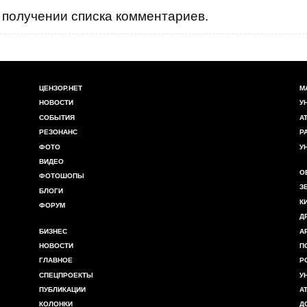
получении списка комментариев.
ЦЕНЗОР.НЕТ
М
НОВОСТИ
У
СОБЫТИЯ
А
РЕЗОНАНС
Р
ФОТО
У
ВИДЕО
О
ФОТОШОПЫ
З
БЛОГИ
К
ФОРУМ
Д
БИЗНЕС
А
НОВОСТИ
П
ГЛАВНОЕ
Р
СПЕЦПРОЕКТЫ
У
ПУБЛИКАЦИИ
А
КОЛОНКИ
Д