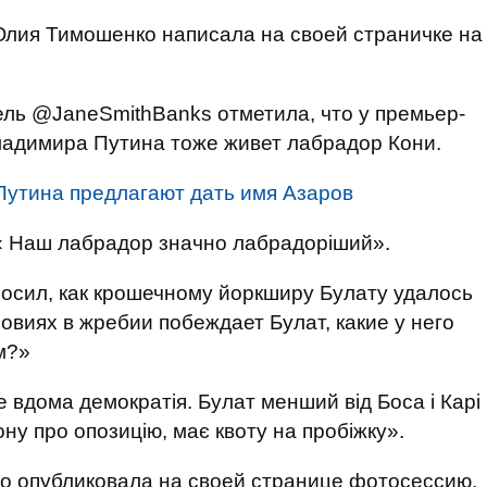
лия Тимошенко написала на своей страничке на
ель @JaneSmithBanks отметила, что у премьер-
адимира Путина тоже живет лабрадор Кони.
Путина предлагают дать имя Азаров
« Наш лабрадор значно лабрадоріший».
росил, как крошечному йоркширу Булату удалось
ловиях в жребии побеждает Булат, какие у него
м?»
 вдома демократія. Булат менший від Боса і Карі
кону про опозицію, має квоту на пробіжку».
 опубликовала на своей странице фотосессию,