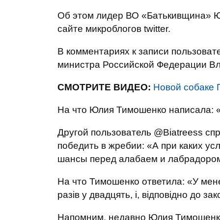
Об этом лидер ВО «Батькивщина» Ю
сайте микроблогов twitter.
В комментариях к записи пользоват
министра Российской Федерации Вл
СМОТРИТЕ ВИДЕО:
Новой собаке 
На что Юлия Тимошенко написала: 
Другой пользователь @Biatreess сп
победить в жребии: «А при каких ус
шансы перед алабаем и лабрадоро
На что Тимошенко ответила: «У мене
разів у двадцять, і, відповідно до за
Напомним, недавно Юлия Тимошенко