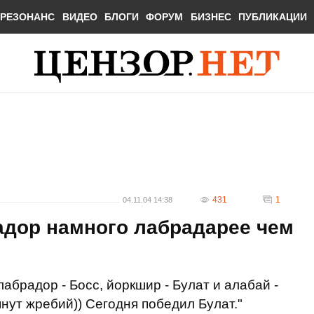
РЕЗОНАНС
ВИДЕО
БЛОГИ
ФОРУМ
БИЗНЕС
ПУБЛИКАЦИИ
431
1
04.11.04 14:38
адор намного лабрадарее чем
лабрадор - Босс, йоркшир - Булат и алабай -
янут жребий)) Сегодня победил Булат."