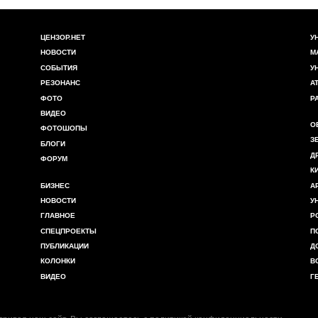
ЦЕНЗОР.НЕТ
У
НОВОСТИ
М
СОБЫТИЯ
У
РЕЗОНАНС
А
ФОТО
Р
ВИДЕО
О
ФОТОШОПЫ
З
БЛОГИ
Д
ФОРУМ
К
БИЗНЕС
А
НОВОСТИ
У
ГЛАВНОЕ
Р
СПЕЦПРОЕКТЫ
П
ПУБЛИКАЦИИ
Д
КОЛОНКИ
В
ВИДЕО
Г