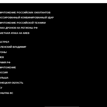
НИЧТОЖЕНИЕ РОССИЙСКИХ ОККУПАНТОВ
АССИРОВАННЫЙ КОМБИНИРОВАННЫЙ УДАР
НИЧТОЖЕНИЕ РОССИЙСКОЙ ТЕХНИКИ
ТАКА ДРОНОВ НА РЕГИОНЫ РФ
АКЕТНАЯ АТАКА НА КИЕВ
БСТРЕЛ
ЕЛЕНСКИЙ ВЛАДИМИР
РОНЫ
ИЕВ
РМИЯ РФ
НИЧТОЖЕНИЕ
ОССИЯ
ОЛЬША
ОНЕЦКАЯ ОБЛАСТЬ
СУ
ЕНШТАБ ВС