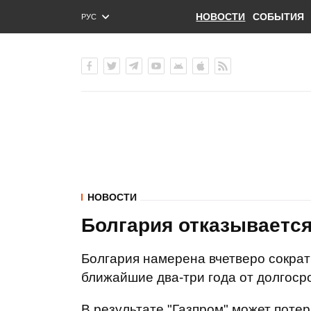
НОВОСТИ
СОБЫТИЯ
РУС
ENG
УКР
НОВОСТИ
Болгария отказывается
Болгария намерена вчетверо сократи
ближайшие два-три года от долгосро
В результате "Газпром" может потер