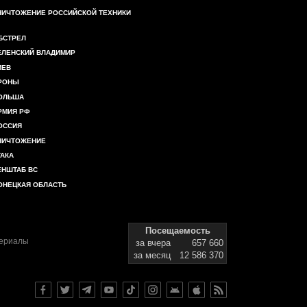
НИЧТОЖЕНИЕ РОССИЙСКОЙ ТЕХНИКИ
БСТРЕЛ
ЕЛЕНСКИЙ ВЛАДИМИР
ИЕВ
РОНЫ
ОЛЬША
РМИЯ РФ
ОССИЯ
НИЧТОЖЕНИЕ
ТАКА
ЕНШТАБ ВС
ОНЕЦКАЯ ОБЛАСТЬ
Посещаемость
териалы
за вчера
657 660
за месяц
12 586 370