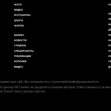
ФОТО
У
ВИДЕО
О
ФОТОШОПЫ
З
БЛОГИ
К
ФОРУМ
Д
БИЗНЕС
П
НОВОСТИ
А
ГЛАВНОЕ
Р
СПЕЦПРОЕКТЫ
У
ПУБЛИКАЦИИ
А
КОЛОНКИ
Г
ВИДЕО
Д
ривая наш сайт, Вы соглашаетесь с
политикой конфиденциальности
.
я Цензор.НЕТ может не разделять позицию авторов. Ответственность за ма
ле "Блоги" несут авторы текстов.