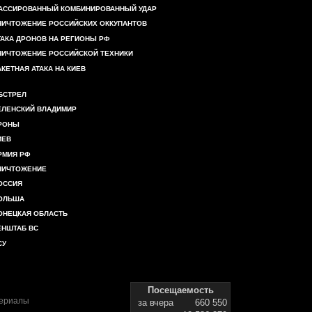
АССИРОВАННЫЙ КОМБИНИРОВАННЫЙ УДАР
НИЧТОЖЕНИЕ РОССИЙСКИХ ОККУПАНТОВ
ТАКА ДРОНОВ НА РЕГИОНЫ РФ
НИЧТОЖЕНИЕ РОССИЙСКОЙ ТЕХНИКИ
АКЕТНАЯ АТАКА НА КИЕВ
БСТРЕЛ
ЕЛЕНСКИЙ ВЛАДИМИР
РОНЫ
ИЕВ
РМИЯ РФ
НИЧТОЖЕНИЕ
ОССИЯ
ОЛЬША
ОНЕЦКАЯ ОБЛАСТЬ
ЕНШТАБ ВС
СУ
Посещаемость
териалы
за вчера
660 550