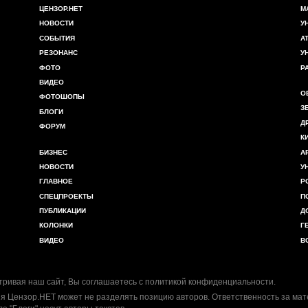
ЦЕНЗОР.НЕТ
М
НОВОСТИ
У
СОБЫТИЯ
А
РЕЗОНАНС
У
ФОТО
Р
ВИДЕО
О
ФОТОШОПЫ
З
БЛОГИ
Д
ФОРУМ
К
БИЗНЕС
А
НОВОСТИ
У
ГЛАВНОЕ
Р
СПЕЦПРОЕКТЫ
П
ПУБЛИКАЦИИ
Д
КОЛОНКИ
Г
ВИДЕО
В
ривая наш сайт, Вы соглашаетесь с
политикой конфиденциальности
.
я Цензор.НЕТ может не разделять позицию авторов. Ответственность за ма