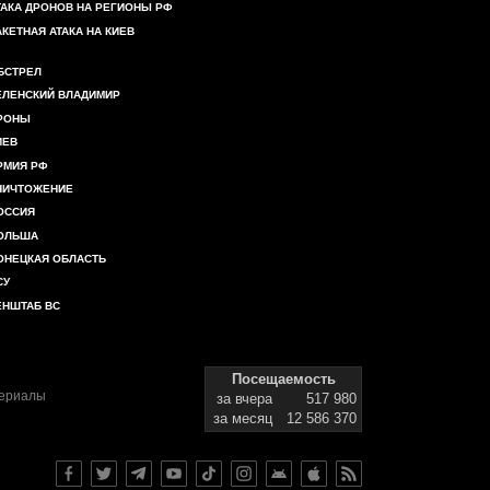
ТАКА ДРОНОВ НА РЕГИОНЫ РФ
АКЕТНАЯ АТАКА НА КИЕВ
БСТРЕЛ
ЕЛЕНСКИЙ ВЛАДИМИР
РОНЫ
ИЕВ
РМИЯ РФ
НИЧТОЖЕНИЕ
ОССИЯ
ОЛЬША
ОНЕЦКАЯ ОБЛАСТЬ
СУ
ЕНШТАБ ВС
Посещаемость
териалы
за вчера
517 980
за месяц
12 586 370