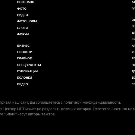
РЕЗОНАНС
А
ФОТО
Р
ВИДЕО
О
ФОТОШОПЫ
З
БЛОГИ
Д
ФОРУМ
К
БИЗНЕС
А
НОВОСТИ
У
ГЛАВНОЕ
Р
СПЕЦПРОЕКТЫ
П
ПУБЛИКАЦИИ
Д
КОЛОНКИ
В
ВИДЕО
Г
ривая наш сайт, Вы соглашаетесь с
политикой конфиденциальности
.
я Цензор.НЕТ может не разделять позицию авторов. Ответственность за ма
ле "Блоги" несут авторы текстов.