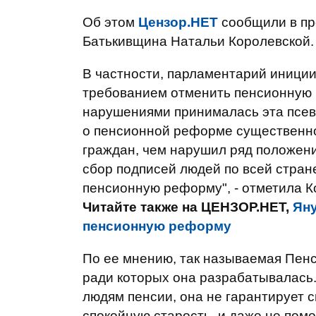
Об этом
Цензор.НЕТ
сообщили в пр
Батькивщина Натальи Королевской.
В частности, парламентарий иниции
требованием отменить пенсионную р
нарушениями принималась эта псев
о пенсионной реформе существенн
граждан, чем нарушил ряд положен
сбор подписей людей по всей стра
пенсионную реформу", - отметила К
Читайте также на ЦЕНЗОР.НЕТ,
Яну
пенсионную реформу
По ее мнению, так называемая Пен
ради которых она разрабатывалась.
людям пенсии, она не гарантирует 
спокойную старость, и даже не пом