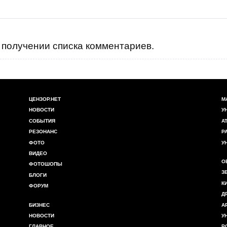
получении списка комментариев.
ЦЕНЗОР.НЕТ
М
НОВОСТИ
У
СОБЫТИЯ
А
РЕЗОНАНС
Р
ФОТО
У
ВИДЕО
О
ФОТОШОПЫ
З
БЛОГИ
К
ФОРУМ
Д
БИЗНЕС
А
НОВОСТИ
У
ГЛАВНОЕ
Р