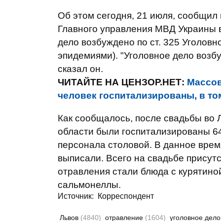
Об этом сегодня, 21 июля, сообщил
Главного управления МВД Украины в
дело возбуждено по ст. 325 Уголовн
эпидемиями). "Уголовное дело возб
сказал он.
ЧИТАЙТЕ НА ЦЕНЗОР.НЕТ:
Массов
человек госпитализированы, в то
Как сообщалось, после свадьбы во Л
области были госпитализированы 64
персонала столовой. В данное время
выписали. Всего на свадьбе присут
отравления стали блюда с курятино
сальмонеллы.
Источник:
Корреспондент
Львов
(4840)
отравление
(1604)
уголовное дел