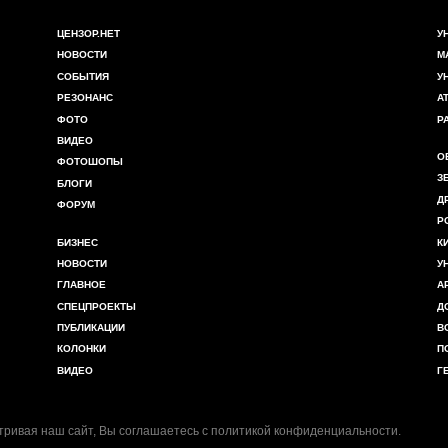
ЦЕНЗОР.НЕТ
У
НОВОСТИ
М
СОБЫТИЯ
У
РЕЗОНАНС
А
ФОТО
Р
ВИДЕО
О
ФОТОШОПЫ
З
БЛОГИ
Д
ФОРУМ
Р
БИЗНЕС
К
НОВОСТИ
У
ГЛАВНОЕ
А
СПЕЦПРОЕКТЫ
Д
ПУБЛИКАЦИИ
В
КОЛОНКИ
П
ВИДЕО
Г
ривая наш сайт, Вы соглашаетесь с
политикой конфиденциальности
.