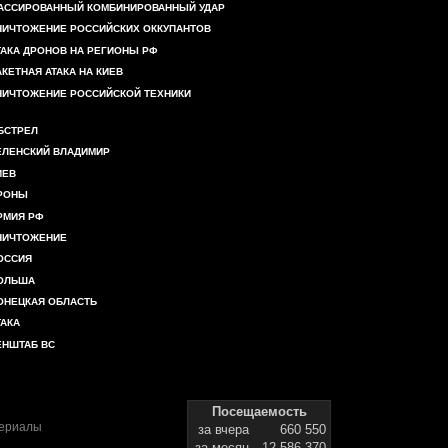
АССИРОВАННЫЙ КОМБИНИРОВАННЫЙ УДАР
НИЧТОЖЕНИЕ РОССИЙСКИХ ОККУПАНТОВ
ТАКА ДРОНОВ НА РЕГИОНЫ РФ
АКЕТНАЯ АТАКА НА КИЕВ
НИЧТОЖЕНИЕ РОССИЙСКОЙ ТЕХНИКИ
БСТРЕЛ
ЕЛЕНСКИЙ ВЛАДИМИР
ИЕВ
РОНЫ
РМИЯ РФ
НИЧТОЖЕНИЕ
ОССИЯ
ОЛЬША
ОНЕЦКАЯ ОБЛАСТЬ
ТАКА
ЕНШТАБ ВС
Посещаемость
териалы
за вчера
660 550
за месяц
12 586 370