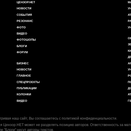
ЦЕНЗОР.НЕТ
М
НОВОСТИ
У
СОБЫТИЯ
А
РЕЗОНАНС
Р
ФОТО
У
ВИДЕО
О
ФОТОШОПЫ
З
БЛОГИ
К
ФОРУМ
Д
БИЗНЕС
А
НОВОСТИ
У
ГЛАВНОЕ
Р
СПЕЦПРОЕКТЫ
П
ПУБЛИКАЦИИ
Д
КОЛОНКИ
А
ВИДЕО
Г
ривая наш сайт, Вы соглашаетесь с
политикой конфиденциальности
.
я Цензор.НЕТ может не разделять позицию авторов. Ответственность за ма
ле "Блоги" несут авторы текстов.