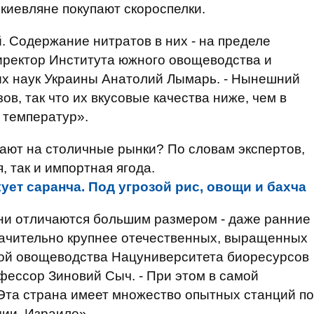
 киевляне покупают скороспелки.
 Содержание нитратов в них - на пределе
иректор Института южного овощеводства и
х наук Украины Анатолий Лымарь. - Нынешний
ов, так что их вкусовые качества ниже, чем в
 температур».
пают на столичные рынки? По словам экспертов,
, так и импортная ягода.
ует саранча. Под угрозой рис, овощи и бахча
они отличаются большим размером - даже ранние
и значительно крупнее отечественных, выращенных
дрой овощеводства Нацуниверситета биоресурсов
ессор Зиновий Сыч. - При этом в самой
Эта страна имеет множество опытных станций по
дии, Израиле».