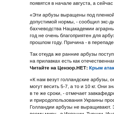
появятся в начале августа, а сейчас
«Эти арбузы выращены под пленкой.
допустимой нормы, - сообщил экс-д
бахчеводства Нацакадемии аграрны
год не очень благоприятен для арбуз
прошлом году. Причина - в перепаде
Так откуда же ранние арбузы посту
на прилавках есть как отечественная
Читайте на Цензор.НЕТ:
Крым атак
«К нам везут голландские арбузы, 
могут весить 5-7, а то и 10 кг. Он
в те же сроки, - отмечает завкафе
и природопользования Украины проф
Голландии арбузы не выращивают. 
всему миру - в Испании, Турции, Ин