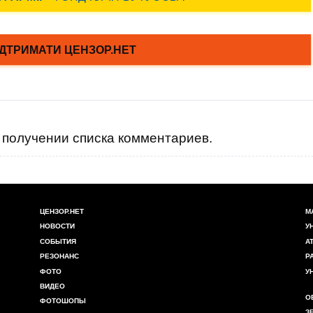
получении списка комментариев.
ЦЕНЗОР.НЕТ
М
НОВОСТИ
У
СОБЫТИЯ
А
РЕЗОНАНС
Р
ФОТО
У
ВИДЕО
О
ФОТОШОПЫ
З