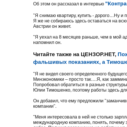
"Контра
Об этом он рассказал в интервью
"Я снимаю квартиру, купить - дорого…Ну и 
Я же не собираюсь здесь оставаться на всю 
Австрии он живет.
"Я уехал на 8 месяцев раньше, чем в мой ад
напомнил он.
Читайте также на ЦЕНЗОР.НЕТ,
По
фальшивых показаниях, а Тимоше
"Я не видел своего определенного будущего
Минэкономики – просто так….Я, как заммини
Попробовал обратиться в разные структуры 
Юлии Тимошенко, поэтому работы здесь для 
Он добавил, что ему предложили "заманчив
компании".
"Меня интересовала в ней не столько зарпл
международную компанию, понять, почему з