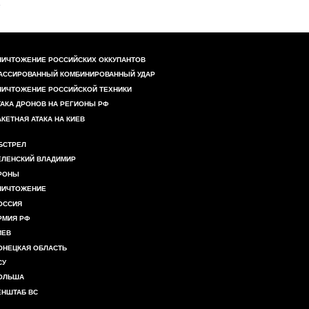
НИЧТОЖЕНИЕ РОССИЙСКИХ ОККУПАНТОВ
АССИРОВАННЫЙ КОМБИНИРОВАННЫЙ УДАР
НИЧТОЖЕНИЕ РОССИЙСКОЙ ТЕХНИКИ
ТАКА ДРОНОВ НА РЕГИОНЫ РФ
АКЕТНАЯ АТАКА НА КИЕВ
БСТРЕЛ
ЕЛЕНСКИЙ ВЛАДИМИР
РОНЫ
НИЧТОЖЕНИЕ
ОССИЯ
РМИЯ РФ
ИЕВ
ОНЕЦКАЯ ОБЛАСТЬ
СУ
ОЛЬША
ЕНШТАБ ВС