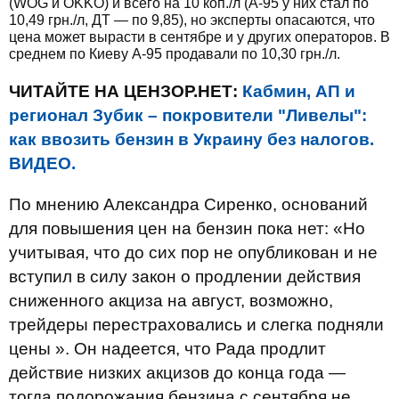
(WOG и OKKO) и всего на 10 коп./л (А-95 у них стал по
10,49 грн./л, ДТ — по 9,85), но эксперты опасаются, что
цена может вырасти в сентябре и у других операторов. В
среднем по Киеву А-95 продавали по 10,30 грн./л.
ЧИТАЙТЕ НА ЦЕНЗОР.НЕТ:
Кабмин, АП и
регионал Зубик – покровители "Ливелы":
как ввозить бензин в Украину без налогов.
ВИДЕО.
По мнению Александра Сиренко, оснований
для повышения цен на бензин пока нет: «Но
учитывая, что до сих пор не опубликован и не
вступил в силу закон о продлении действия
сниженного акциза на август, возможно,
трейдеры перестраховались и слегка подняли
цены ». Он надеется, что Рада продлит
действие низких акцизов до конца года —
тогда подорожания бензина с сентября не