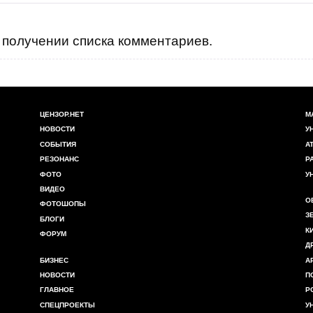
получении списка комментариев.
ЦЕНЗОР.НЕТ
М
НОВОСТИ
У
СОБЫТИЯ
А
РЕЗОНАНС
Р
ФОТО
У
ВИДЕО
О
ФОТОШОПЫ
З
БЛОГИ
К
ФОРУМ
Д
БИЗНЕС
А
НОВОСТИ
П
ГЛАВНОЕ
Р
СПЕЦПРОЕКТЫ
У