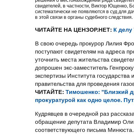
решения о местонахождении ряда свидетеле
свидетелей, в частности, Виктор Ющенко, Б
систематически не появляются в суд для да
в этой связи в органы судебного следствия.
ЧИТАЙТЕ НА ЦЕНЗОР.НЕТ:
К делу
В свою очередь прокурор Лилия Фро
поступают свидетелям на адреса пр
уточнить места жительства свидете
допрошен экс-заместитель Генпрок
экспертизы Института государства и
правительства для проведения газо
ЧИТАЙТЕ:
Тимошенко: "Близкий д
прокуратурой как одно целое. Пута
Кудрявцев в очередной раз рассказа
обращение депутата Владимир Олийн
соответствующего письма Минюста. 