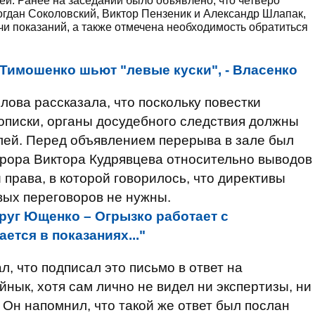
й. Ранее на заседании было объявлено, что четверо
огдан Соколовский, Виктор Пензеник и Александр Шлапак,
чи показаний, а также отмечена необходимость обратиться
 Тимошенко шьют "левые куски", - Власенко
лова рассказала, что поскольку повестки
описки, органы досудебного следствия должны
лей. Перед объявлением перерыва в зале был
урора Виктора Кудрявцева относительно выводов
 права, в которой говорилось, что директивы
вых переговоров не нужны.
руг Ющенко – Огрызко работает с
ется в показаниях..."
л, что подписал это письмо в ответ на
ык, хотя сам лично не видел ни экспертизы, ни
Он напомнил, что такой же ответ был послан