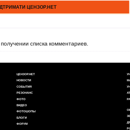
получении списка комментариев.
ЦЕНЗОР.НЕТ
У
НОВОСТИ
М
СОБЫТИЯ
У
РЕЗОНАНС
А
ФОТО
Р
ВИДЕО
О
ФОТОШОПЫ
З
БЛОГИ
Д
ФОРУМ
Р