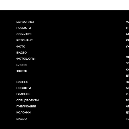
ЦЕНЗОР.НЕТ
М
НОВОСТИ
У
СОБЫТИЯ
А
РЕЗОНАНС
Р
ФОТО
У
ВИДЕО
О
ФОТОШОПЫ
З
БЛОГИ
К
ФОРУМ
Д
БИЗНЕС
П
НОВОСТИ
А
ГЛАВНОЕ
У
СПЕЦПРОЕКТЫ
Р
ПУБЛИКАЦИИ
А
КОЛОНКИ
Д
ВИДЕО
Г