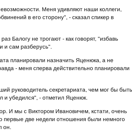
невозможности. Меня удивляют наши коллеги,
винений в его сторону", - сказал спикер в
раз Балогу не трогают - как говорят, "избавь
ми и сам разберусь".
иата планировали назначить Яценюка, а не
 правда - меня сперва действительно планировали
чший руководитель секретариата, чем мог бы быт
л и убедился", - отметил Яценюк.
р. И мы с Виктором Ивановичем, кстати, очень
то первые две недели отношения были немного
л он.