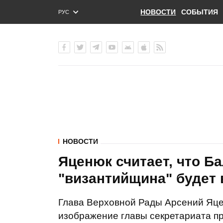
НОВОСТИ
СОБЫТИЯ
РУС
ENG
УКР
НОВОСТИ
Яценюк считает, что Б
"византийщина" будет 
Глава Верховной Рады Арсений Яце
изображение главы секретариата пр