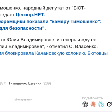
мошенко, народный депутат от "БЮТ-
ередает
Цензор.НЕТ.
юремщики показали "камеру Тимошенко":
для безопасности".
а к Юлии Владимировне, и теперь я жду ее
лии Владимировне", - отметил С. Власенко.
я блокировала Качановскую колонию. Бютовцы
257)
Тимошенко Евгения
(289)
ПОДЫТОЖИТЬ:
Мне нравится