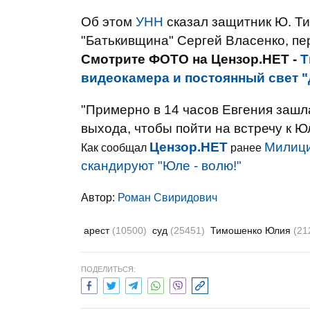
Об этом
УНН
сказал защитник Ю. Ти
"Батькивщина" Сергей Власенко, п
Смотрите ФОТО на Цензор.НЕТ -
Т
видеокамера и постоянный свет "
"Примерно в 14 часов Евгения зашл
выхода, чтобы пойти на встречу к Ю
Цензор.НЕТ
Милици
Как сообщал
ранее
скандируют "Юле - волю!"
Автор:
Роман Свиридович
арест
(10500)
суд
(25451)
Тимошенко Юлия
(21
ПОДЕЛИТЬСЯ: