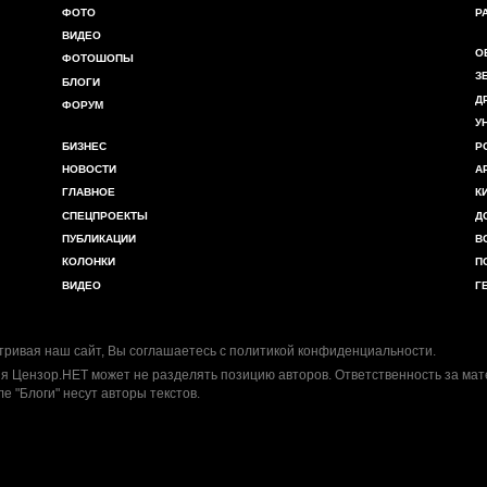
ФОТО
Р
ВИДЕО
О
ФОТОШОПЫ
З
БЛОГИ
Д
ФОРУМ
У
БИЗНЕС
Р
НОВОСТИ
А
ГЛАВНОЕ
К
СПЕЦПРОЕКТЫ
Д
ПУБЛИКАЦИИ
В
КОЛОНКИ
П
ВИДЕО
Г
ривая наш сайт, Вы соглашаетесь с
политикой конфиденциальности
.
я Цензор.НЕТ может не разделять позицию авторов. Ответственность за ма
ле "Блоги" несут авторы текстов.