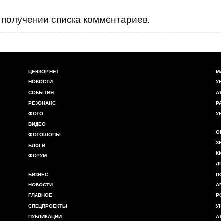
получении списка комментариев.
ЦЕНЗОР.НЕТ
М
НОВОСТИ
У
СОБЫТИЯ
А
РЕЗОНАНС
Р
ФОТО
У
ВИДЕО
О
ФОТОШОПЫ
З
БЛОГИ
К
ФОРУМ
Д
БИЗНЕС
П
НОВОСТИ
А
ГЛАВНОЕ
Р
СПЕЦПРОЕКТЫ
У
ПУБЛИКАЦИИ
А