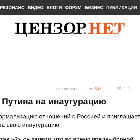
РЕЗОНАНС
ВИДЕО
БЛОГИ
ФОРУМ
БИЗНЕС
ПУБЛИКАЦИИ
532
112
09.01.08 11:47
 Путина на инаугурацию
ормализацию отношений с Россией и приглашае
а свою инаугурацию.
ави-2» он заявил, что во время предвыборной