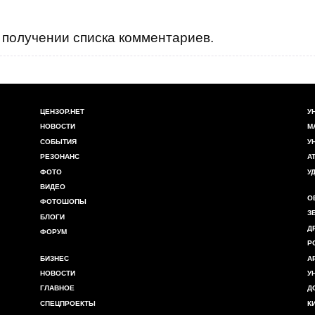
получении списка комментариев.
ЦЕНЗОР.НЕТ
У
НОВОСТИ
М
СОБЫТИЯ
У
РЕЗОНАНС
А
ФОТО
У
ВИДЕО
О
ФОТОШОПЫ
З
БЛОГИ
Д
ФОРУМ
Р
БИЗНЕС
А
НОВОСТИ
У
ГЛАВНОЕ
Д
СПЕЦПРОЕКТЫ
К