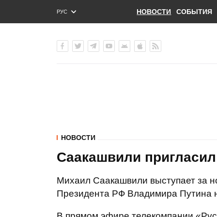
НОВОСТИ
СОБЫТИЯ
РУС
ENG
УКР
НОВОСТИ
Саакашвили пригласил
Михаил Саакашвили выступает за н
Президента РФ Владимира Путина н
В прямом эфире телекомпании «Руст