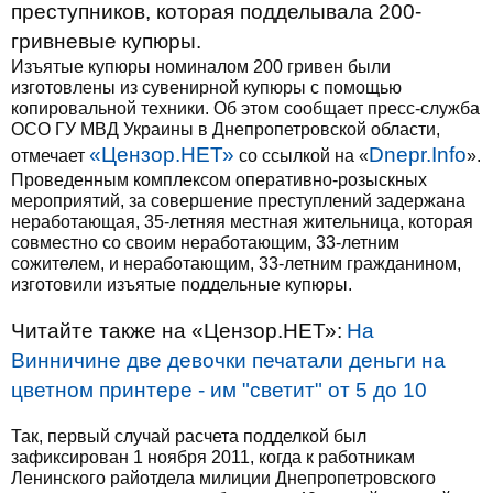
преступников, которая подделывала 200-
гривневые купюры.
Изъятые купюры номиналом 200 гривен были
изготовлены из сувенирной купюры с помощью
копировальной техники. Об этом сообщает пресс-служба
ОСО ГУ МВД Украины в Днепропетровской области,
«Цензор.НЕТ»
Dnepr.Info
отмечает
со ссылкой на «
».
Проведенным комплексом оперативно-розыскных
мероприятий, за совершение преступлений задержана
неработающая, 35-летняя местная жительница, которая
совместно со своим неработающим, 33-летним
сожителем, и неработающим, 33-летним гражданином,
изготовили изъятые поддельные купюры.
Читайте также на «Цензор.НЕТ»:
На
Винничине две девочки печатали деньги на
цветном принтере - им "светит" от 5 до 10
Так, первый случай расчета подделкой был
зафиксирован 1 ноября 2011, когда к работникам
Ленинского райотдела милиции Днепропетровского