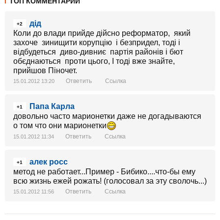
ТОП КОММЕНТАРИИ
дід
+2
Коли до влади прийде дійсно реформатор, який
захоче зинищити корупцію і безпридел, тоді і
відбудеться диво-дивниє партія районів і бют
обєднаються проти цього, І тоді вже знайте,
прийшов Піночет.
Ответить
Ссылка
15.01.2012 13:20
Папа Карла
+1
довольно часто марионетки даже не догадываются
о том что они марионетки
Ответить
Ссылка
15.01.2012 11:34
алек росс
+1
метод не работает...Пример - Бибико....что-бы ему
всю жизнь ежей рожать! (голосовал за эту сволочь...)
Ответить
Ссылка
15.01.2012 11:56