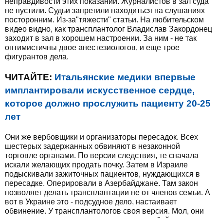
неправдивости этих показаний. Журналистов в зал суда
не пустили. Судьи запретили находиться на слушаниях
посторонним. Из-за"тяжести" статьи. На любительском
видео видно, как трансплантолог Владислав Закордонец
заходит в зал в хорошем настроении. За ним - не так
оптимистичны двое анестезиологов, и еще трое
фигурантов дела.
ЧИТАЙТЕ:
Итальянские медики впервые
имплантировали искусственное сердце,
которое должно прослужить пациенту 20-25
лет
Они же вербовщики и организаторы пересадок. Всех
шестерых задержанных обвиняют в незаконной
торговле органами. По версии следствия, те сначала
искали желающих продать почку. Затем в Израиле
подыскивали зажиточных пациентов, нуждающихся в
пересадке. Оперировали в Азербайджане. Там закон
позволяет делать трансплантации не от членов семьи. А
вот в Украине это - подсудное дело, настаивает
обвинение. У трансплантологов своя версия. Мол, они