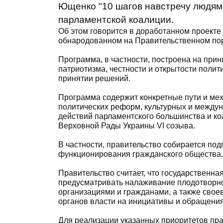
Ющенко "10 шагов навстречу людям
парламентской коалиции.
Об этом говорится в доработанном проекте
обнародованном на Правительственном по
Программа, в частности, построена на при
патриотизма, честности и открытости поли
принятии решений.
Программа содержит конкретные пути и ме
политических реформ, культурных и междун
действий парламентского большинства и к
Верховной Рады Украины VI созыва.
В частности, правительство собирается под
функционирования гражданского общества.
Правительство считает, что государственн
предусматривать налаживание плодотворно
организациями и гражданами, а также свое
органов власти на инициативы и обращени
Для реализации указанных приоритетов пр