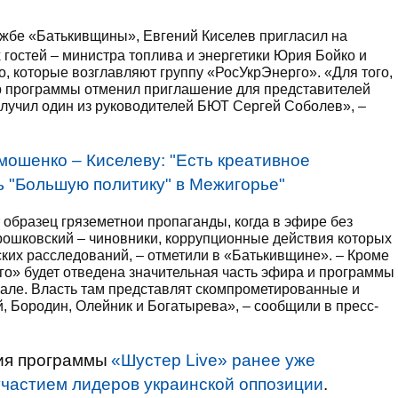
ужбе «Батькивщины», Евгений Киселев пригласил на
 гостей – министра топлива и энергетики Юрия Бойко и
 которые возглавляют группу «РосУкрЭнерго». «Для того,
ор программы отменил приглашение для представителей
 получил один из руководителей БЮТ Сергей Соболев», –
мошенко – Киселеву: "Есть креативное
ь "Большую политику" в Межигорье"
образец гряземетнои пропаганды, когда в эфире без
орошковский – чиновники, коррупционные действия которых
их расследований, – отметили в «Батькивщине». – Кроме
о» будет отведена значительная часть эфира и программы
але. Власть там представлят скомпрометированные и
, Бородин, Олейник и Богатырева», – сообщили в пресс-
ция программы
«Шустер Live» ранее уже
участием лидеров украинской оппозиции
.