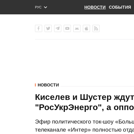
НОВОСТИ
СОБЫТИЯ
РУС
ENG
УКР
НОВОСТИ
Киселев и Шустер жду
"РосУкрЭнерго", а опп
Эфир политического ток-шоу «Боль
телеканале «Интер» полностью отд