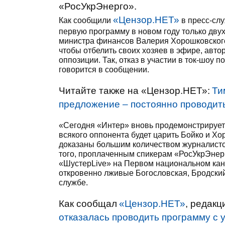
«РосУкрЭнерго».
«Цензор.НЕТ»
Как сообщили
в пресс-сл
первую программу в новом году только двух
министра финансов Валерия Хорошковского,
чтобы отбелить своих хозяев в эфире, авт
оппозиции. Так, отказ в участии в ток-шоу
говорится в сообщении.
Читайте также на «Цензор.НЕТ»:
Ти
предложение – постоянно проводит
«Сегодня «Интер» вновь продемонстрирует 
всякого оппонента будет царить Бойко и Х
доказаны большим количеством журналистск
того, проплаченным спикерам «РосУкрЭнерг
«ШустерLive» на Первом национальном кан
откровенно лживые Богословская, Бродский
службе.
Как сообщал
«Цензор.НЕТ»
, редак
отказалась проводить программу с 