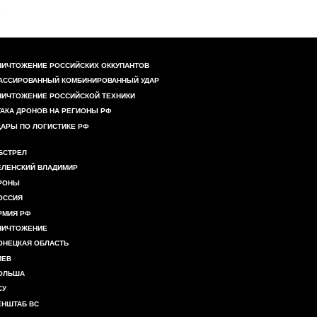
НИЧТОЖЕНИЕ РОССИЙСКИХ ОККУПАНТОВ
АССИРОВАННЫЙ КОМБИНИРОВАННЫЙ УДАР
НИЧТОЖЕНИЕ РОССИЙСКОЙ ТЕХНИКИ
ТАКА ДРОНОВ НА РЕГИОНЫ РФ
ДАРЫ ПО ЛОГИСТИКЕ РФ
БСТРЕЛ
ЕЛЕНСКИЙ ВЛАДИМИР
РОНЫ
ОССИЯ
РМИЯ РФ
НИЧТОЖЕНИЕ
ОНЕЦКАЯ ОБЛАСТЬ
ИЕВ
ОЛЬША
СУ
ЕНШТАБ ВС