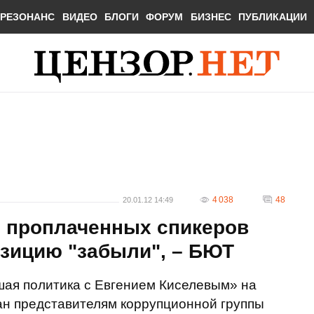
РЕЗОНАНС
ВИДЕО
БЛОГИ
ФОРУМ
БИЗНЕС
ПУБЛИКАЦИИ
4 038
48
20.01.12 14:49
т проплаченных спикеров
озицию "забыли", – БЮТ
шая политика с Евгением Киселевым» на
ан представителям коррупционной группы