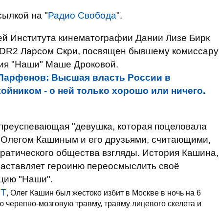
сылкой на "
Радио Свобода
".
ей Института кинематографии Дании Лизе Бирк
 DR2 Ларсом Скри, посвящен бывшему комиссару
ия "Наши" Маше Дроковой.
Парфенов: Высшая власть России в
ойником - о ней только хорошо или ничего.
к преуспевающая "девушка, которая поцеловала
 Олегом Кашиным и его друзьями, считающими,
кратического общества взгляды. История Кашина,
заставляет героиню переосмыслить своё
цию "Наши".
ЕТ
, Олег Кашин был жестоко избит в Москве в ночь на 6
ю черепно-мозговую травму, травму лицевого скелета и