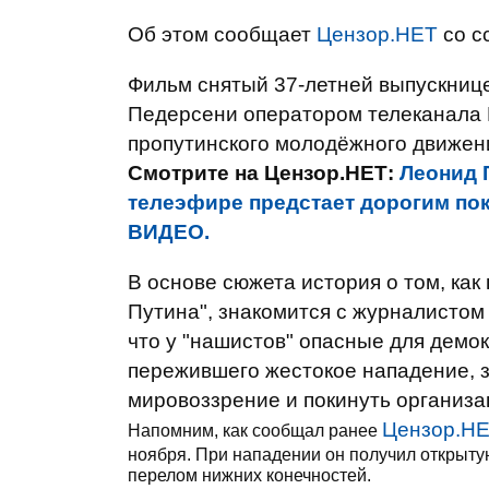
Об этом сообщает
Цензор.НЕТ
со с
Фильм снятый 37-летней выпускниц
Педерсени оператором телеканала
пропутинского молодёжного движен
Смотрите на Цензор.НЕТ:
Леонид 
телеэфире предстает дорогим пок
ВИДЕО.
В основе сюжета история о том, ка
Путина", знакомится с журналистом
что у "нашистов" опасные для демо
пережившего жестокое нападение, 
мировоззрение и покинуть организа
Цензор.Н
Напомним, как сообщал ранее
ноября. При нападении он получил открыту
перелом нижних конечностей.