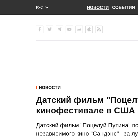
НОВОСТИ
СОБЫТИЯ
РУС
ENG
УКР
НОВОСТИ
Датский фильм "Поцелу
кинофестивале в США
Датский фильм "Поцелуй Путина" п
независимого кино "Сандэнс" - за л