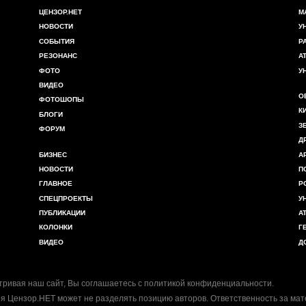
ЦЕНЗОР.НЕТ
М
НОВОСТИ
У
СОБЫТИЯ
Р
РЕЗОНАНС
А
ФОТО
У
ВИДЕО
О
ФОТОШОПЫ
К
БЛОГИ
З
ФОРУМ
Д
БИЗНЕС
А
НОВОСТИ
П
ГЛАВНОЕ
Р
СПЕЦПРОЕКТЫ
У
ПУБЛИКАЦИИ
А
КОЛОНКИ
Г
ВИДЕО
Д
ривая наш сайт, Вы соглашаетесь с
политикой конфиденциальности
.
я Цензор.НЕТ может не разделять позицию авторов. Ответственность за ма