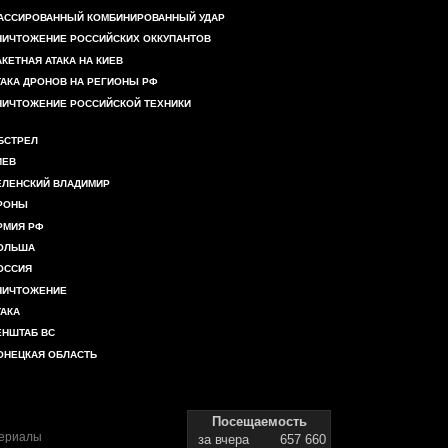
АССИРОВАННЫЙ КОМБИНИРОВАННЫЙ УДАР
НИЧТОЖЕНИЕ РОССИЙСКИХ ОККУПАНТОВ
АКЕТНАЯ АТАКА НА КИЕВ
ТАКА ДРОНОВ НА РЕГИОНЫ РФ
НИЧТОЖЕНИЕ РОССИЙСКОЙ ТЕХНИКИ
БСТРЕЛ
ИЕВ
ЕЛЕНСКИЙ ВЛАДИМИР
РОНЫ
РМИЯ РФ
ОЛЬША
ОССИЯ
НИЧТОЖЕНИЕ
ТАКА
ЕНШТАБ ВС
ОНЕЦКАЯ ОБЛАСТЬ
Посещаемость
териалы
за вчера
657 660