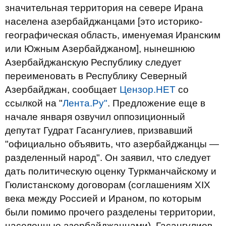
значительная территория на севере Ирана
населена азербайджанцами [это историко-
географическая область, именуемая Иранским
или Южным Азербайджаном], нынешнюю
Азербайджанскую Республику следует
переименовать в Республику Северный
Азербайджан, сообщает
Цензор.НЕТ
со
ссылкой на "
Лента.Ру"
. Предложение еще в
начале января озвучил оппозиционный
депутат Гудрат Гасангулиев, призвавший
"официально объявить, что азербайджанцы —
разделенный народ". Он заявил, что следует
дать политическую оценку Туркманчайскому и
Гюлистанскому договорам (соглашениям XIX
века между Россией и Ираном, по которым
были помимо прочего разделены территории,
населенные азербайджанцами). Гасангулиев