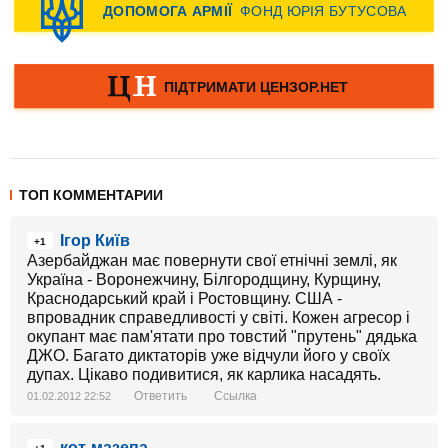
ТОП КОММЕНТАРИИ
Ігор Київ
+1
Азербайджан має повернути свої етнічні землі, як
Україна - Воронежчину, Білгородщину, Курщину,
Краснодарський край і Ростовщину. США -
впровадник справедливості у світі. Кожен агресор і
окупант має пам'ятати про товстий "прутень" дядька
ДЖО. Багато диктаторів уже відчули його у своїх
дупах. Цікаво подивитися, як карлика насадять.
Ответить
Ссылка
01.02.2012 22:52
кот-мазепа