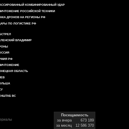
АССИРОВАННЫЙ КОМБИНИРОВАННЫЙ УДАР
НИЧТОЖЕНИЕ РОССИЙСКОЙ ТЕХНИКИ
ТАКА ДРОНОВ НА РЕГИОНЫ РФ
ДАРЫ ПО ЛОГИСТИКЕ РФ
БСТРЕЛ
ЕЛЕНСКИЙ ВЛАДИМИР
РОНЫ
ОССИЯ
РМИЯ РФ
НИЧТОЖЕНИЕ
ОНЕЦКАЯ ОБЛАСТЬ
ИЕВ
ОЛЬША
СУ
ЕНШТАБ ВС
Посещаемость
териалы
за вчера
673 189
за месяц
12 586 370