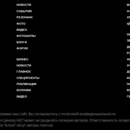
НОВОСТИ
М
СОБЫТИЯ
У
РЕЗОНАНС
А
ФОТО
У
ВИДЕО
О
ФОТОШОПЫ
З
БЛОГИ
Д
ФОРУМ
Р
БИЗНЕС
А
НОВОСТИ
У
ГЛАВНОЕ
Д
СПЕЦПРОЕКТЫ
К
ПУБЛИКАЦИИ
П
КОЛОНКИ
В
ВИДЕО
Г
ривая наш сайт, Вы соглашаетесь с
политикой конфиденциальности
.
я Цензор.НЕТ может не разделять позицию авторов. Ответственность за ма
ле "Блоги" несут авторы текстов.