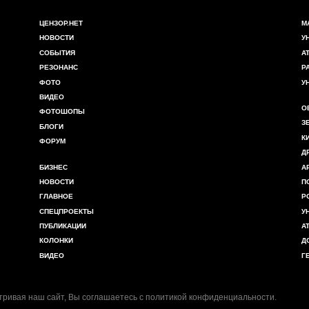
ЦЕНЗОР.НЕТ
М
НОВОСТИ
У
СОБЫТИЯ
А
РЕЗОНАНС
Р
ФОТО
У
ВИДЕО
О
ФОТОШОПЫ
З
БЛОГИ
К
ФОРУМ
Д
БИЗНЕС
А
НОВОСТИ
П
ГЛАВНОЕ
Р
СПЕЦПРОЕКТЫ
У
ПУБЛИКАЦИИ
А
КОЛОНКИ
Д
ВИДЕО
Г
ривая наш сайт, Вы соглашаетесь с
политикой конфиденциальности
.