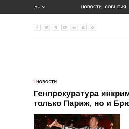
НОВОСТИ
СОБЫТИЯ
РУС
ENG
УКР
НОВОСТИ
Генпрокуратура инкри
только Париж, но и Бр