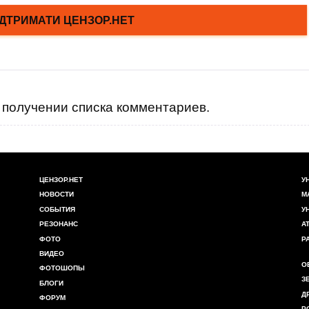
получении списка комментариев.
ЦЕНЗОР.НЕТ
У
НОВОСТИ
М
СОБЫТИЯ
У
РЕЗОНАНС
А
ФОТО
Р
ВИДЕО
О
ФОТОШОПЫ
З
БЛОГИ
Д
ФОРУМ
Р