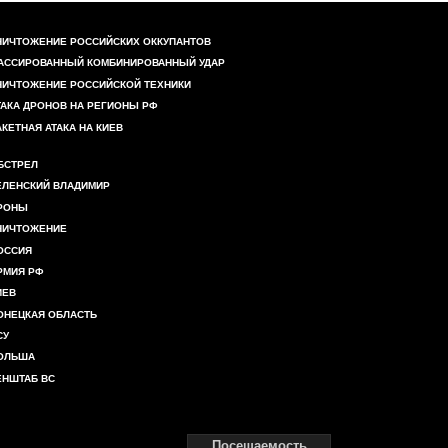
НИЧТОЖЕНИЕ РОССИЙСКИХ ОККУПАНТОВ
АССИРОВАННЫЙ КОМБИНИРОВАННЫЙ УДАР
НИЧТОЖЕНИЕ РОССИЙСКОЙ ТЕХНИКИ
ТАКА ДРОНОВ НА РЕГИОНЫ РФ
АКЕТНАЯ АТАКА НА КИЕВ
БСТРЕЛ
ЕЛЕНСКИЙ ВЛАДИМИР
РОНЫ
НИЧТОЖЕНИЕ
ОССИЯ
РМИЯ РФ
ИЕВ
ОНЕЦКАЯ ОБЛАСТЬ
СУ
ОЛЬША
ЕНШТАБ ВС
Посещаемость