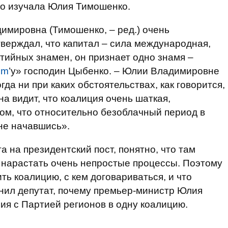
шо изучала Юлия Тимошенко.
имировна (Тимошенко, – ред.) очень
тверждал, что капитал – сила международная,
ртийных знамен, он признает одно знамя –
Um
’у» господин Цыбенко. – Юлии Владимировне
да ни при каких обстоятельствах, как говорится,
на видит, что коалиция очень шаткая,
том, что относительно безоблачный период в
 не начавшись».
а на президентский пост, понятно, что там
т нарастать очень непростые процессы. Поэтому
ть коалицию, с кем договариваться, и что
снил депутат, почему премьер-министр Юлия
я с Партией регионов в одну коалицию.