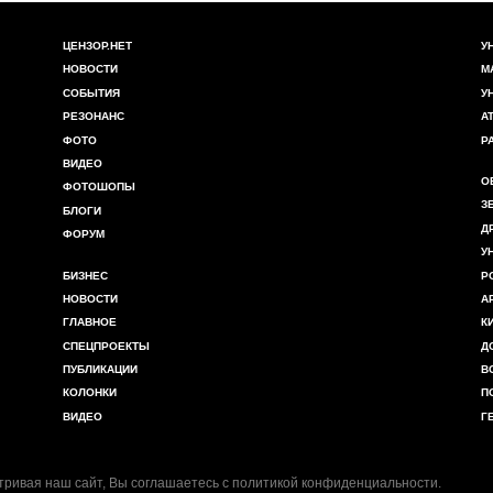
ЦЕНЗОР.НЕТ
У
НОВОСТИ
М
СОБЫТИЯ
У
РЕЗОНАНС
А
ФОТО
Р
ВИДЕО
О
ФОТОШОПЫ
З
БЛОГИ
Д
ФОРУМ
У
БИЗНЕС
Р
НОВОСТИ
А
ГЛАВНОЕ
К
СПЕЦПРОЕКТЫ
Д
ПУБЛИКАЦИИ
В
КОЛОНКИ
П
ВИДЕО
Г
ривая наш сайт, Вы соглашаетесь с
политикой конфиденциальности
.