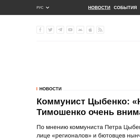
НОВОСТИ
СОБЫТИЯ
РУС
ENG
УКР
НОВОСТИ
Коммунист Цыбенко: «Н
Тимошенко очень вним
По мнению коммуниста Петра Цыбен
лице «регионалов» и бютовцев нынч