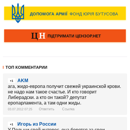
ТОП КОММЕНТАРИИ
AKM
+1
ага, жидо-европа получит свежей украинской крови.
не надо нам такое счастье. И кто говорит
Либерадски. а кто он такой? депутат
еропарламента, а там одни жиды.
Ответить
Ссылка
03.07.2012 07:25
Игорь из России
+1
У Польши свой интерес, она борется за свои