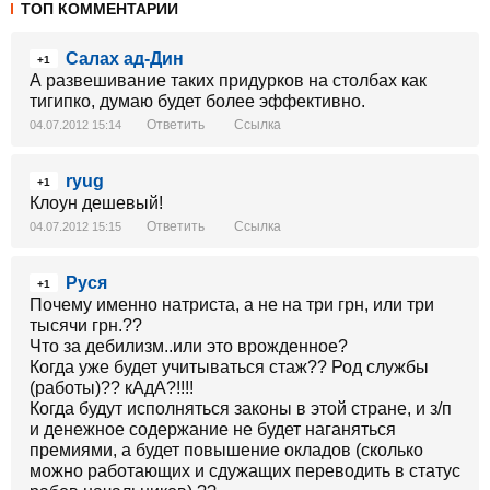
ТОП КОММЕНТАРИИ
Салах ад-Дин
+1
А развешивание таких придурков на столбах как
тигипко, думаю будет более эффективно.
Ответить
Ссылка
04.07.2012 15:14
ryug
+1
Клоун дешевый!
Ответить
Ссылка
04.07.2012 15:15
Руся
+1
Почему именно натриста, а не на три грн, или три
тысячи грн.??
Что за дебилизм..или это врожденное?
Когда уже будет учитываться стаж?? Род службы
(работы)?? кАдА?!!!!
Когда будут исполняться законы в этой стране, и з/п
и денежное содержание не будет наганяться
премиями, а будет повышение окладов (сколько
можно работающих и сдужащих переводить в статус