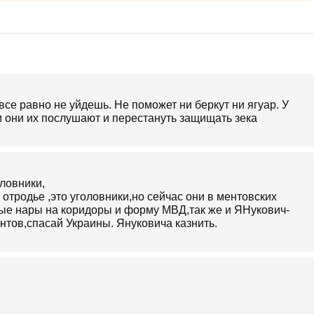
все равно не уйдешь. Не поможет ни беркут ни ягуар. У
м они их послушают и перестануть защищать зека
ловники,
отродье ,это уголовники,но сейчас они в ментовских
ые нары на коридоры и форму МВД,так же и ЯНукович-
нтов,спасай Украины. Януковича казнить.