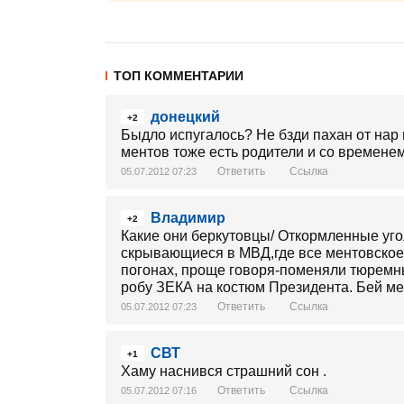
ТОП КОММЕНТАРИИ
донецкий
+2
Быдло испугалось? Не бзди пахан от нар 
ментов тоже есть родители и со времене
Ответить
Ссылка
05.07.2012 07:23
Владимир
+2
Какие они беркутовцы/ Откормленные уго
скрывающиеся в МВД,где все ментовское 
погонах, проще говоря-поменяли тюремн
робу ЗЕКА на костюм Президента. Бей ме
Ответить
Ссылка
05.07.2012 07:23
СВТ
+1
Хаму наснився страшний сон .
Ответить
Ссылка
05.07.2012 07:16