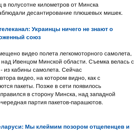
 в полусотне километров от Минска
наблюдали десантирование плюшевых мишек.
елеканал: Украинцы ничего не знают о
моженный союз
мещено видео полета легкомоторного самолета,
над Ивенцом Минской области. Съемка велась с
й - из кабины самолета. Сейчас
тора видео, на котором видно, как с
тся пакеты. Позже в сети появилось
правился в сторону Минска, над западной
очередная партия пакетов-парашютов.
еларуси: Мы клеймим позором отщепенцев и