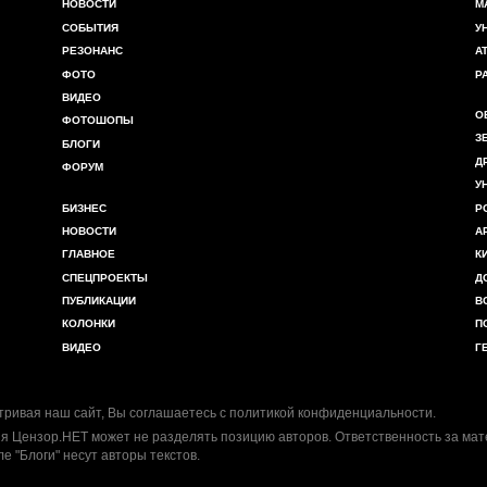
НОВОСТИ
М
СОБЫТИЯ
У
РЕЗОНАНС
А
ФОТО
Р
ВИДЕО
О
ФОТОШОПЫ
З
БЛОГИ
Д
ФОРУМ
У
БИЗНЕС
Р
НОВОСТИ
А
ГЛАВНОЕ
К
СПЕЦПРОЕКТЫ
Д
ПУБЛИКАЦИИ
В
КОЛОНКИ
П
ВИДЕО
Г
ривая наш сайт, Вы соглашаетесь с
политикой конфиденциальности
.
я Цензор.НЕТ может не разделять позицию авторов. Ответственность за ма
ле "Блоги" несут авторы текстов.