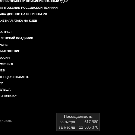
АССИРОВАННЫЙ КОМБИНИРОВАННЫЙ УДАР
НИЧТОЖЕНИЕ РОССИЙСКОЙ ТЕХНИКИ
ТАКА ДРОНОВ НА РЕГИОНЫ РФ
АКЕТНАЯ АТАКА НА КИЕВ
БСТРЕЛ
ЕЛЕНСКИЙ ВЛАДИМИР
РОНЫ
НИЧТОЖЕНИЕ
ОССИЯ
РМИЯ РФ
ИЕВ
ОНЕЦКАЯ ОБЛАСТЬ
СУ
ОЛЬША
ЕНШТАБ ВС
Посещаемость
териалы
за вчера
517 980
за месяц
12 586 370