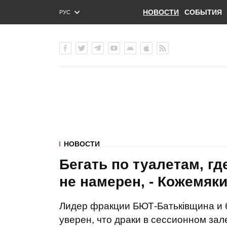
НОВОСТИ
СОБЫТИЯ
РУС
ENG
УКР
НОВОСТИ
Бегать по туалетам, гд
не намерен, - Кожемяк
Лидер фракции БЮТ-Батьківщина и
уверен, что драки в сессионном зал