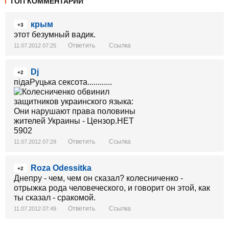
ТОП КОММЕНТАРИИ
крым
+3
этот безумный вадик.
Ответить
Ссылка
11.07.2012 07:25
Dj
+2
підаРуцька сексота............
Ответить
Ссылка
11.07.2012 07:29
Roza Odessitka
+2
Днепру - чем, чем он сказал? колесниченко -
отрыжка рода человеческого, и говорит он этой, как
ты сказал - сракомой.
Ответить
Ссылка
11.07.2012 07:49